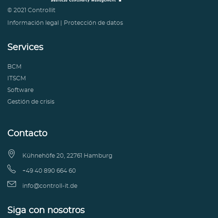
© 2021 Controllit
Información legal
|
Protección de datos
Services
BCM
ITSCM
Software
Gestión de crisis
Contacto

Kühnehöfe 20, 22761 Hamburg

+49 40 890 664 60

info@controll-it.de
Siga con nosotros