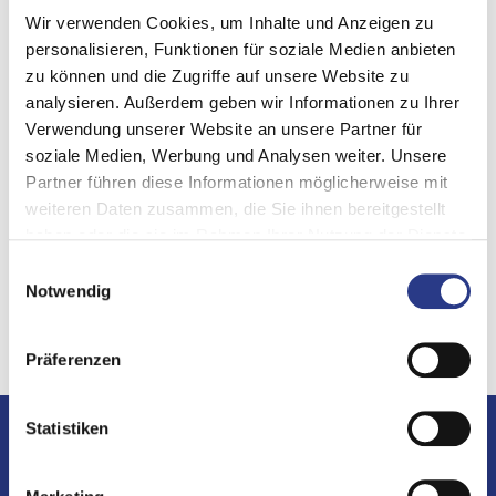
Wir verwenden Cookies, um Inhalte und Anzeigen zu
Inscripciones hasta el 4 de octubre de 2025 en:
personalisieren, Funktionen für soziale Medien anbieten
Controllit AG: events@controll-it.de
zu können und die Zugriffe auf unsere Website zu
BCM Academy GmbH: events@bcmacademy.de
analysieren. Außerdem geben wir Informationen zu Ihrer
Verwendung unserer Website an unsere Partner für
Teléfono el día del evento:
soziale Medien, Werbung und Analysen weiter. Unsere
+49 1516 2800666 o
Partner führen diese Informationen möglicherweise mit
+49 152 216 691 02
weiteren Daten zusammen, die Sie ihnen bereitgestellt
haben oder die sie im Rahmen Ihrer Nutzung der Dienste
gesammelt haben.
Einwilligungsauswahl
Notwendig
Contacto
Präferenzen
Statistiken