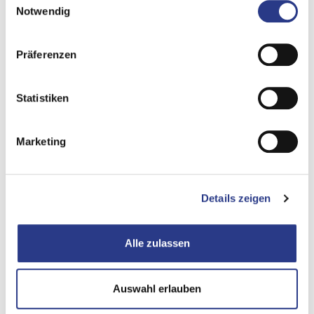
de sus sistemas y procesos.
Notwendig
Coaching:
Con formación personalizada, reforzamos sus
Präferenzen
equipos en áreas clave de la gestión de la resiliencia para
una cultura corporativa proactiva y resiliente.
Statistiken
Asesoramiento a medida:
Nuestro asesoramiento
personalizado adapta las estrategias de resiliencia con
Marketing
precisión a sus necesidades, perfiles de riesgo y objetivos
empresariales..
Experiencia normativa:
Con un conocimiento exhaustivo
Details zeigen
del panorama normativo, le guiamos con seguridad a
través de los requisitos de cumplimiento y mantenemos
Alle zulassen
su gestión de la resiliencia preparada para el futuro. En
este sentido, son especialmente importantes la Ley
Paraguas KRITIS, la Ley de Resiliencia Operativa Digital y la
Auswahl erlauben
Ley de Implementación NIS2, que establecen requisitos