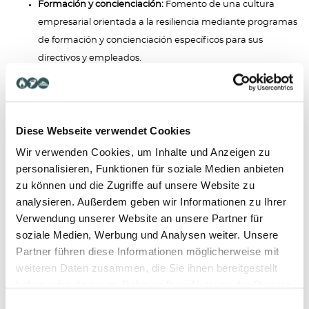
Formación y concienciación:
Fomento de una cultura
empresarial orientada a la resiliencia mediante programas
de formación y concienciación específicos para sus
directivos y empleados.
La entrada en vigor de la KDG, la DORA y la NIS2 pone de relieve
la urgencia de replantear y reforzar las estrategias de seguridad
Diese Webseite verwendet Cookies
y resiliencia. Como socio a su lado en la puesta en marcha de su
Wir verwenden Cookies, um Inhalte und Anzeigen zu
gestión de la resiliencia organizativa, le ofrecemos:
personalisieren, Funktionen für soziale Medien anbieten
zu können und die Zugriffe auf unsere Website zu
analysieren. Außerdem geben wir Informationen zu Ihrer
Experiencia:
Nuestro equipo de expertos del sector
Verwendung unserer Website an unsere Partner für
utiliza
décadas de experiencia
y las mejores prácticas para
soziale Medien, Werbung und Analysen weiter. Unsere
armar a su organización frente a las amenazas híbridas.
Partner führen diese Informationen möglicherweise mit
weiteren Daten zusammen, die Sie ihnen bereitgestellt
Herramientas:
Ofrecemos una completa caja de
haben oder die sie im Rahmen Ihrer Nutzung der Dienste
herramientas personalizadas para reforzar la resistencia
gesammelt haben.
Einwilligungsauswahl