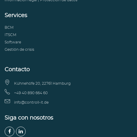
Información legal
|
Protección de datos
Services
BCM
ITSCM
Software
Gestión de crisis
Contacto

Kühnehöfe 20, 22761 Hamburg

+49 40 890 664 60

info@controll-it.de
Siga con nosotros