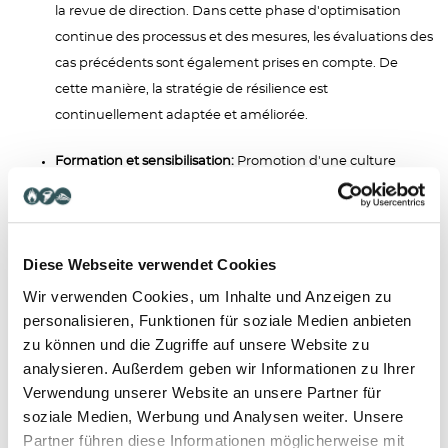
la revue de direction. Dans cette phase d'optimisation
continue des processus et des mesures, les évaluations des
cas précédents sont également prises en compte. De
cette manière, la stratégie de résilience est
continuellement adaptée et améliorée.
Formation et sensibilisation:
Promotion d'une culture
d'entreprise orientée vers la résilience grâce à des
programmes de formation et de sensibilisation ciblés pour
votre direction et vos collaborateurs.
Diese Webseite verwendet Cookies
Wir verwenden Cookies, um Inhalte und Anzeigen zu
L'entrée en vigueur de la LRCF, du DORA et du NIS2 souligne
personalisieren, Funktionen für soziale Medien anbieten
l'urgence de repenser et de renforcer les stratégies de sécurité et
zu können und die Zugriffe auf unsere Website zu
de résilience. En tant que partenaire à vos côtés dans la mise en
analysieren. Außerdem geben wir Informationen zu Ihrer
place de votre gestion de la résilience organisationnelle, nous
Verwendung unserer Website an unsere Partner für
soziale Medien, Werbung und Analysen weiter. Unsere
vous proposons:
Partner führen diese Informationen möglicherweise mit