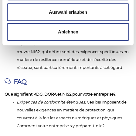
Expertise réglementaire:
Grâce à une compréhension
Auswahl erlauben
approfondie du paysage réglementaire, nous vous
permettons de naviguer en toute sécurité à travers les
exigences de conformité et de maintenir votre gestion de
Ablehnen
la résilience à l'épreuve du temps. La loi-cadre KRITIS, le
Digital Operational Resilience Act et la loi de mise en
œuvre NIS2, qui définissent des exigences spécifiques en
matière de résilience numérique et de sécurité des
réseaux, sont particulièrement importants à cet égard.
FAQ
Que signifient KDG, DORA et NIS2 pour votre entreprise?
.
Exigences de conformité étendues:
Ces lois imposent de
nouvelles exigences en matière de protection, qui
couvrent à la fois les aspects numériques et physiques.
Comment votre entreprise s'y prépare-t-elle?