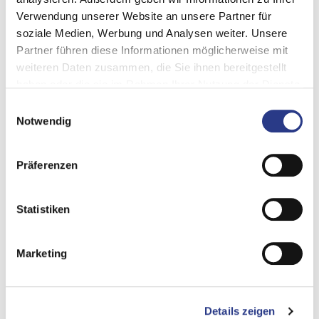
El "Data Quadrant" de SoftwareReviews evalúa y clasifica los
Verwendung unserer Website an unsere Partner für
productos basándose en la información de los clientes reales. La
soziale Medien, Werbung und Analysen weiter. Unsere
colocación de un programa informático en el "Data Quadrant"
Partner führen diese Informationen möglicherweise mit
muestra tanto la clasificación relativa como la categorización.
weiteren Daten zusammen, die Sie ihnen bereitgestellt
haben oder die sie im Rahmen Ihrer Nutzung der Dienste
gesammelt haben.
Einwilligungsauswahl
Notwendig
Präferenzen
Statistiken
Marketing
Details zeigen