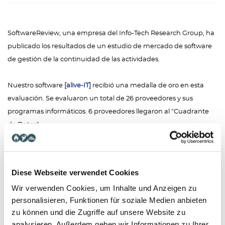
SoftwareReview, una empresa del Info-Tech Research Group, ha
publicado los resultados de un estudio de mercado de software
de gestión de la continuidad de las actividades.
Nuestro software
[alive-IT]
recibió una medalla de oro en esta
evaluación. Se evaluaron un total de 26 proveedores y sus
programas informáticos. 6 proveedores llegaron al "Cuadrante
de Datos".
Los resultados de las revisiones de los programas informáticos se
basan en un 100% en los datos proporcionados por los usuarios
Diese Webseite verwendet Cookies
de los programas y están libres de componentes "mágicos"
Wir verwenden Cookies, um Inhalte und Anzeigen zu
tradicionales como la presencia en el mercado y las opiniones de
personalisieren, Funktionen für soziale Medien anbieten
los analistas.
zu können und die Zugriffe auf unsere Website zu
analysieren. Außerdem geben wir Informationen zu Ihrer