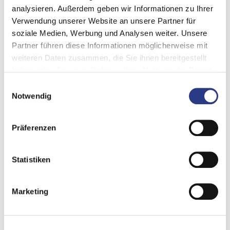
analysieren. Außerdem geben wir Informationen zu Ihrer
Verwendung unserer Website an unsere Partner für
Un sistema de gestión de crisis sistemáticamente estructurado
soziale Medien, Werbung und Analysen weiter. Unsere
ayuda a reaccionar adecuadamente ante cualquier tipo de
Partner führen diese Informationen möglicherweise mit
perturbación. Las causas de la crisis son de importancia
weiteren Daten zusammen, die Sie ihnen bereitgestellt
secundaria. Lo que cuenta es tener la situación bajo control y
haben oder die sie im Rahmen Ihrer Nutzung der Dienste
dominarla. Es muy importante que la reacción sea estructurada
gesammelt haben.
Einwilligungsauswahl
y sistemática o "desde el principio".
Notwendig
Präferenzen
Statistiken
Marketing