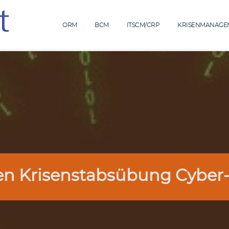
ORM
BCM
ITSCM/CRP
KRISENMANAGE
en Krisenstabsübung Cyber