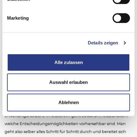
beginnt mit gründlichen
Vorüberlegungen
: Welche Art von Test/
Übung muss gemacht werden? Wie aufwendig soll es sein? Wie
Marketing
lange soll/darf es dauern? Welche Ressourcen stehen bereit? Soll
angekündigt oder unangekündigt getestet/geübt werden? Alle
Punkte sollten oder müssen mit übergeordneten Vorgesetzten
Details zeigen
abgestimmt werden. Wenn z.B. mit einem Krisenstab ein
unangekündigter Test geplant ist, empfiehlt es sich, zuvor das
Einverständnis der Geschäftsführer einzuholen und zu klären,
Alle zulassen
ob es irgendwelche No-Go-Termine gibt, um das Tagesgeschäft
nicht übermäßig zu belasten.
Auswahl erlauben
Sind dann auch noch das Budget und die Rahmenparameter
bekannt, kann der Test/die Übung vorbereitet werden. Steht
Ablehnen
eine Szenario-Übung an, schreibt man ein Drehbuch mit einem
Erwartungshorizont. In letzterem geht es darum, festzuhalten,
welche Entscheidungsmöglichkeiten vorhersehbar sind. Man
geht also selber alles Schritt für Schritt durch und bereitet sich