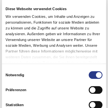
Diese Webseite verwendet Cookies
Wir verwenden Cookies, um Inhalte und Anzeigen zu
Ist die Krise dann eingetreten, ist der Handlungsspielraum des
personalisieren, Funktionen für soziale Medien anbieten
zu können und die Zugriffe auf unsere Website zu
Unternehmens, der negativen Entwicklung entgegenzutreten,
analysieren. Außerdem geben wir Informationen zu Ihrer
begrenzt. Krisenfrüherkennung (KFE) und -prävention sollten
Verwendung unserer Website an unsere Partner für
daher nicht als bloße „neue“ Pflicht der Geschäftsleitung
soziale Medien, Werbung und Analysen weiter. Unsere
verstanden werden, sondern noch über die strategische
Partner führen diese Informationen möglicherweise mit
Sinnhaftigkeit hinaus als valides Mittel, das Überleben von
weiteren Daten zusammen, die Sie ihnen bereitgestellt
Unternehmen zu sichern.
haben oder die sie im Rahmen Ihrer Nutzung der Dienste
gesammelt haben.
Einwilligungsauswahl
Dieses Whitepaper stellt die hierfür notwendigen Informationen
Notwendig
dar und zeigt Ihnen, wie Sie Ihr Unternehmen mit oder ohne
einem bestehenden Krisenmanagement-System besser
Präferenzen
aufstellen können.
Statistiken