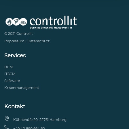
© 2021 Controllit
Impressum
|
Datenschutz
Services
BCM
ITSCM
Software
Krisenmanagement
Kontakt

Kühnehöfe 20, 22761 Hamburg

+49 40 890 664 60