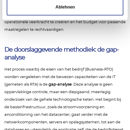
Ablehnen
miljoen dollar per uur rapporteert. Dit onderstreept de
economische noodzaak om de door de ISO-norm vereiste
operationele veerkracht te creëren en het budget voor passende
maatregelen te rechtvaardigen.
De doorslaggevende methodiek: de gap-
analyse
Het proces waarbij de eisen van het bedrijf (Business-RTO)
worden vergeleken met de bewezen capaciteiten van de IT
(gemeten als RTA) is de
gap-analyse
. Deze analyse is geen
oppervlakkige controle, maar een diepgaand, meerlagig
onderzoek van de gehele technologische keten. Het begint bij
de basisinfrastructuur, zoals de stroomvoorziening en
airconditioning van het datacenter, gaat verder met de
netwerkcomponenten, servers en opslagsystemen, tot aan de
databases en uiteindelijk de applicatie zelf, die de bedrijfsdienst