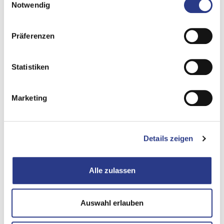
Notwendig
Een
gebrek aan duurzaamheidsplanning
leidt ertoe dat
handmatige workarounds vaak slechts voor zeer korte
periodes zijn ontworpen. Recente incidenten, zoals de
Präferenzen
CrowdStrike-storing in 2024, hebben echter aangetoond
dat het herstel dagen kan duren en enorme handmatige
Statistiken
interventies vereist. Een niet-duurzaam handmatig proces
kan door enorme inefficiëntie en een hoge
foutgevoeligheid snel een onbeheersbare achterstand
Marketing
veroorzaken en zo leiden tot een op zichzelf staande, nog
grotere crisis.
Details zeigen
Deze systemische tekortkomingen zijn geen puur operationele
tekortkomingen. Ze uiten zich in directe en vaak verwoestende
Alle zulassen
financiële verliezen. Om de omvang van deze risico's te
illustreren, geeft een studie van Information Technology
Intelligence Consulting uit 2024 de volgende cijfers: Voor
90%
Auswahl erlauben
van de bedrijven kost één uur downtime meer dan
300.000
dollar
, waarbij 41% van de bedrijven zelfs kosten tussen 1 en 5