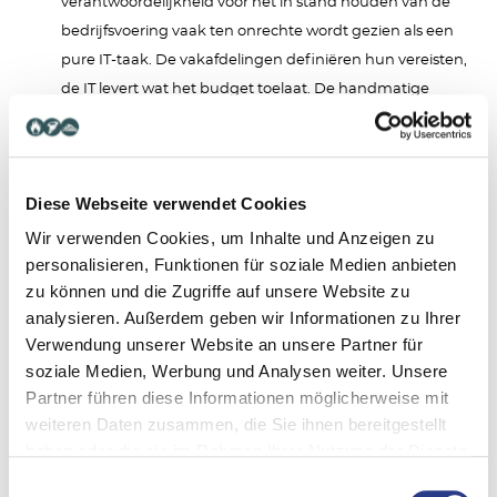
verantwoordelijkheid voor het in stand houden van de
bedrijfsvoering vaak ten onrechte wordt gezien als een
pure IT-taak. De vakafdelingen definiëren hun vereisten,
de IT levert wat het budget toelaat. De handmatige
workaround van een bedrijfsproces valt in het
verantwoordelijkheidsvacuüm tussen deze twee silo's.
Geen van beide partijen voelt zich verantwoordelijk voor
Diese Webseite verwendet Cookies
de financiering, ontwikkeling en het testen.
Wir verwenden Cookies, um Inhalte und Anzeigen zu
Het
“papieren plan”-syndroom
beschrijft het fenomeen
personalisieren, Funktionen für soziale Medien anbieten
waarbij veel BCP's alleen bestaan om te voldoen aan
zu können und die Zugriffe auf unsere Website zu
auditvereisten. Ze zijn vaak verouderd, niet getest en
analysieren. Außerdem geben wir Informationen zu Ihrer
onrealistisch. Met name handmatige processen worden
Verwendung unserer Website an unsere Partner für
soziale Medien, Werbung und Analysen weiter. Unsere
zelden functioneel getest, omdat dit operationeel veel
Partner führen diese Informationen möglicherweise mit
werk kost. Een theoretische walkthrough-test is niet
weiteren Daten zusammen, die Sie ihnen bereitgestellt
voldoende om de veerkracht van een handmatig proces
haben oder die sie im Rahmen Ihrer Nutzung der Dienste
onder stress te valideren.
gesammelt haben.
Einwilligungsauswahl