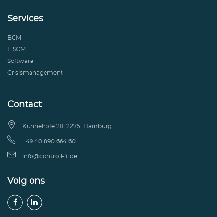
Services
BCM
ITSCM
Software
Crisismanagement
Contact

Kühnehöfe 20, 22761 Hamburg

+49 40 890 664 60

info@controll-it.de
Volg ons