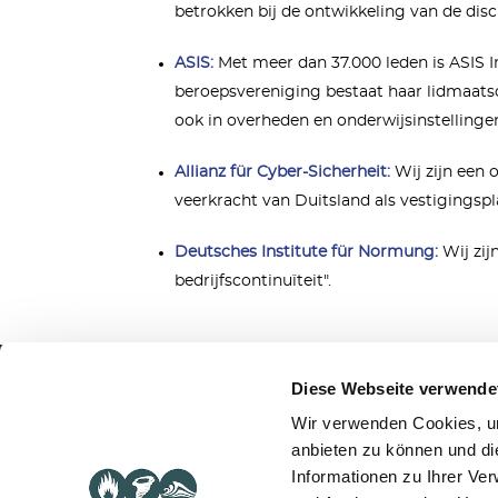
betrokken bij de ontwikkeling van de disc
ASIS:
Met meer dan 37.000 leden is ASIS In
beroepsvereniging bestaat haar lidmaatsc
ook in overheden en onderwijsinstellinge
Allianz für Cyber-Sicherheit:
Wij zijn een o
veerkracht van Duitsland als vestigingspl
Deutsches Institute für Normung:
Wij zij
bedrijfscontinuïteit".
Diese Webseite verwende
Serv
Wir verwenden Cookies, um
anbieten zu können und di
BCM
© 2021 Controllit
Informationen zu Ihrer Ve
ITSCM