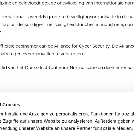
ipline en beïnvloedt ook de ontwikkeling van internationale nor
ternational 's werelds grootste beveiligingsorganisatie in de part
hap uit deskundigen met veiligheidsfuncties in industriële, co
n.
fficiële deelnemer aan de Alliance for Cyber Security. De Allianc
aats tegen cyberaanvallen te versterken.
n lid van het Duitse Instituut voor Normalisatie en deelnemer a
t Cookies
ices
Contact
 Inhalte und Anzeigen zu personalisieren, Funktionen für sozia
e Zugriffe auf unsere Website zu analysieren. Außerdem geben w

Kühnehöfe 20, 22761 Ham
rwendung unserer Website an unsere Partner für soziale Medien

+49 40 890 664 60