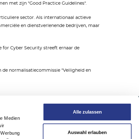
men met zijn "Good Practice Guidelines".
iculiere sector. Als internationaal actieve
mmerciële en dienstverlenende bedrijven, maar
e for Cyber Security streeft ernaar de
an de normalisatiecommissie "Veiligheid en
Alle zulassen
Volg ons
le Medien
ir
burg
Auswahl erlauben
, Werbung