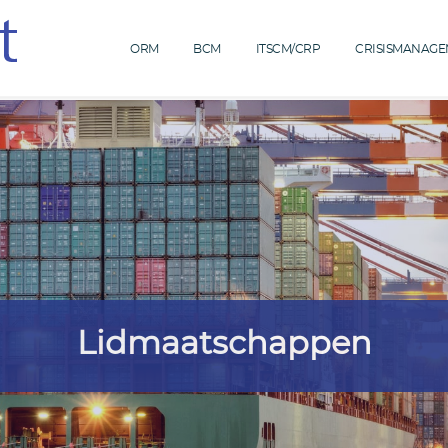
ORM
BCM
ITSCM/CRP
CRISISMANAG
Lidmaatschappen