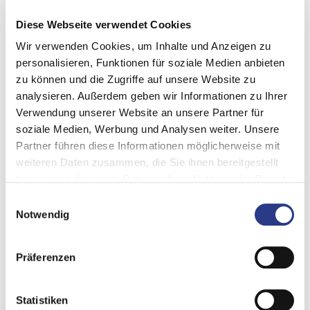
Reactie ter plaatse / ongevalslocatie (task teams, go teams)
Diese Webseite verwendet Cookies
​Nazorg / ondersteuning (inclusief externe en interne
Wir verwenden Cookies, um Inhalte und Anzeigen zu
procedures voor CISM - Critical Incident Stress
personalisieren, Funktionen für soziale Medien anbieten
Management en PSNV - Psychosociale Emergency Care)
zu können und die Zugriffe auf unsere Website zu
analysieren. Außerdem geben wir Informationen zu Ihrer
​Humanitaire hulp / plaats van ongeval
Verwendung unserer Website an unsere Partner für
soziale Medien, Werbung und Analysen weiter. Unsere
Daarbij hechten wij bijzonder belang aan het feit dat
Partner führen diese Informationen möglicherweise mit
maatregelen niet alleen volledig gedocumenteerd zijn, maar
weiteren Daten zusammen, die Sie ihnen bereitgestellt
ook worden uitgevoerd (dus ook in de praktijk worden
haben oder die sie im Rahmen Ihrer Nutzung der Dienste
toegepast). Wij ondersteunen u met de juiste aanpak van
gesammelt haben.
Einwilligungsauswahl
nazorg en humanitaire hulp, wat de verantwoordelijkheid van
Notwendig
uw bedrijf is voor uw medewerkers (en eventueel ook klanten).
Ons team van consultants heeft vele jaren ervaring in de praktijk
Präferenzen
en de bijbehorende certificeringen.
Statistiken
INFRASTRUCTUUR VOOR CRISISBEHEERSING