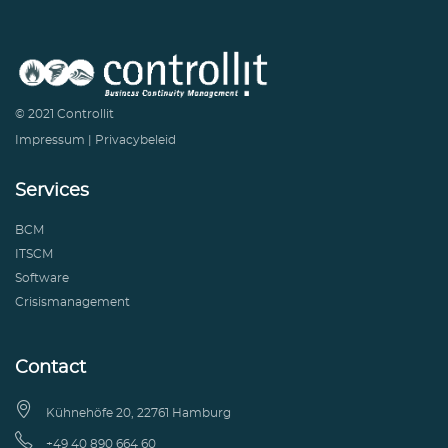
© 2021 Controllit
Impressum
|
Privacybeleid
Services
BCM
ITSCM
Software
Crisismanagement
Contact

Kühnehöfe 20, 22761 Hamburg

+49 40 890 664 60