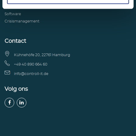
ITSCM
Software
Crisismanagement
Contact

Kühnehöfe 20, 22761 Hamburg

+49 40 890 664 60

info@controll-it.de
Volg ons