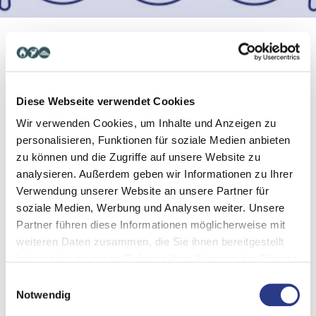
Diese Webseite verwendet Cookies
Resilience Meet&Eat
Wir verwenden Cookies, um Inhalte und Anzeigen zu
personalisieren, Funktionen für soziale Medien anbieten
zu können und die Zugriffe auf unsere Website zu
analysieren. Außerdem geben wir Informationen zu Ihrer
We nodigen je uit voor ons Resilience Meet&Eat
Verwendung unserer Website an unsere Partner für
evenement op
12 september 2024
in Wenen.
soziale Medien, Werbung und Analysen weiter. Unsere
Partner führen diese Informationen möglicherweise mit
weiteren Daten zusammen, die Sie ihnen bereitgestellt
haben oder die sie im Rahmen Ihrer Nutzung der Dienste
gesammelt haben.
Einwilligungsauswahl
Hoewel we nog geen specifieke details kunnen geven, beloven
Notwendig
we een geweldig evenement voor alle geïnteresseerden op het